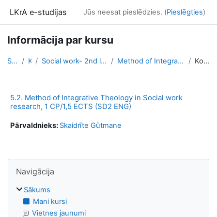
Atvērt galveno saturu
LKrA e-studijas
Jūs neesat pieslēdzies. (
Pieslēgties
)
Informācija par kursu
Sākums
Kursi
Social work- 2nd level professional higher educati...
Method of Integrative Theology in Social work rese...
Kopsavilkums
5.2. Method of Integrative Theology in Social work
research, 1 CP/1,5 ECTS (SD2 ENG)
Pārvaldnieks:
Skaidrīte Gūtmane
Bloki
Izlaist Navigācija
Navigācija
Sākums
Mani kursi
Vietnes jaunumi