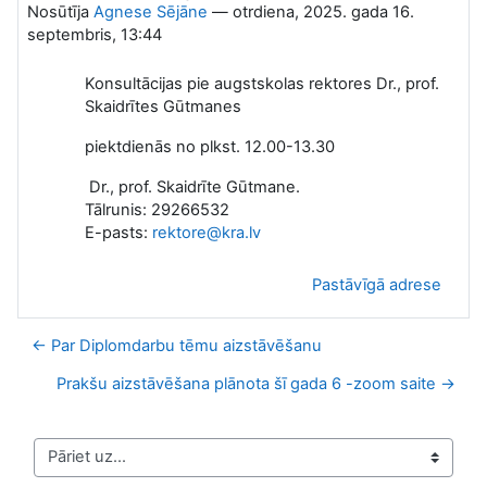
Nosūtīja
Agnese Sējāne
—
otrdiena, 2025. gada 16.
septembris, 13:44
Konsultācijas pie augstskolas rektores Dr., prof.
Skaidrītes Gūtmanes
piektdienās no plkst. 12.00-13.30
Dr., prof. Skaidrīte Gūtmane.
Tālrunis:
29266532
E-pasts:
rektore@kra.lv
Pastāvīgā adrese
← Par Diplomdarbu tēmu aizstāvēšanu
Prakšu aizstāvēšana plānota šī gada 6 -zoom saite →
Pāriet uz...