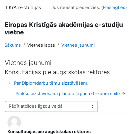
Atvērt galveno saturu
LKrA e-studijas
Jūs neesat pieslēdzies. (
Pieslēgties
)
Eiropas Kristīgās akadēmijas e-studiju
vietne
Sākums
Vietnes lapas
Vietnes jaunumi
Vietnes jaunumi
Konsultācijas pie augstskolas rektores
← Par Diplomdarbu tēmu aizstāvēšanu
Prakšu aizstāvēšana plānota šī gada 6 -zoom saite →
Rādīšanas režīms
Konsultācijas pie augstskolas rektores
Atbilžu skaits: 0