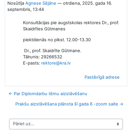
Nosūtīja
Agnese Sējāne
—
otrdiena, 2025. gada 16.
septembris, 13:44
Konsultācijas pie augstskolas rektores Dr., prof.
Skaidrītes Gūtmanes
piektdienās no plkst. 12.00-13.30
Dr., prof. Skaidrīte Gūtmane.
Tālrunis:
29266532
E-pasts:
rektore@kra.lv
Pastāvīgā adrese
← Par Diplomdarbu tēmu aizstāvēšanu
Prakšu aizstāvēšana plānota šī gada 6 -zoom saite →
Pāriet uz...