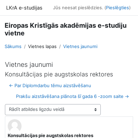
Atvērt galveno saturu
LKrA e-studijas
Jūs neesat pieslēdzies. (
Pieslēgties
)
Eiropas Kristīgās akadēmijas e-studiju
vietne
Sākums
Vietnes lapas
Vietnes jaunumi
Vietnes jaunumi
Konsultācijas pie augstskolas rektores
← Par Diplomdarbu tēmu aizstāvēšanu
Prakšu aizstāvēšana plānota šī gada 6 -zoom saite →
Rādīšanas režīms
Konsultācijas pie augstskolas rektores
Atbilžu skaits: 0