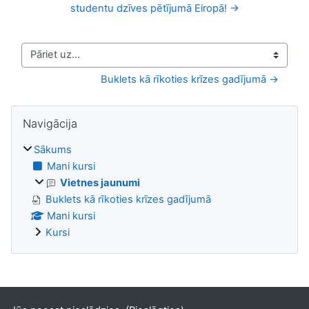
studentu dzīves pētījumā Eiropā! →
Pāriet uz...
Buklets kā rīkoties krīzes gadījumā →
Bloki
Izlaist Navigācija
Navigācija
Sākums
Mani kursi
Vietnes jaunumi
Buklets kā rīkoties krīzes gadījumā
Mani kursi
Kursi
Supplementary blocks