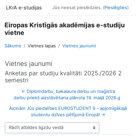
Atvērt galveno saturu
LKrA e-studijas
Jūs neesat pieslēdzies. (
Pieslēgties
)
Eiropas Kristīgās akadēmijas e-studiju
vietne
Sākums
Vietnes lapas
Vietnes jaunumi
Vietnes jaunumi
Anketas par studiju kvalitāti 2025./2026 2
semestri
← Diplomdarbu, bakalaura darbu un maģistra
darbu priekš aizstāvēšana plānota 19. maijā 2026.g
Aicinām Jūs piedalīties EUROSTUDENT 9 – apjomīgākajā
studentu dzīves pētījumā Eiropā! →
Rādīšanas režīms