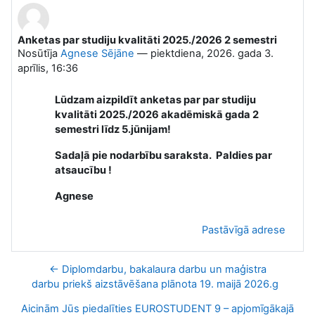
Anketas par studiju kvalitāti 2025./2026 2 semestri
Atbilžu skaits: 0
Nosūtīja
Agnese Sējāne
—
piektdiena, 2026. gada 3.
aprīlis, 16:36
Lūdzam aizpildīt anketas par par studiju
kvalitāti 2025./2026 akadēmiskā gada 2
semestri līdz 5.jūnijam!
Sadaļā pie nodarbību saraksta. Paldies par
atsaucību !
Agnese
Pastāvīgā adrese
← Diplomdarbu, bakalaura darbu un maģistra
darbu priekš aizstāvēšana plānota 19. maijā 2026.g
Aicinām Jūs piedalīties EUROSTUDENT 9 – apjomīgākajā