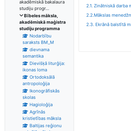
akadēmiskā bakalaura
2.1. Zinātniskā darba
studiju progr...
2.2.Mākslas menedžm
Bībeles māksla,
akadēmiskā maģistra
2.3. Ekrānā balstītā 
studiju programma
Nodarbību
saraksts BM_M
dievnama
semantika
Dievišķā liturģija:
ikonas loma
Ortodoksālā
antropoloģija
Ikonogrāfiskās
skolas
Hagioloģija
Agrīnās
kristietības māksla
Baltijas reģionu