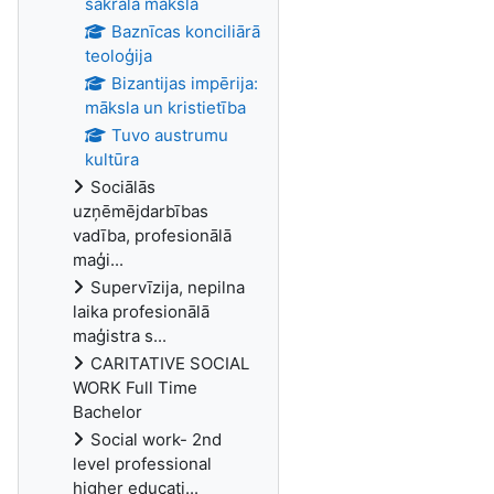
sakrālā māksla
Baznīcas konciliārā
teoloģija
Bizantijas impērija:
māksla un kristietība
Tuvo austrumu
kultūra
Sociālās
uzņēmējdarbības
vadība, profesionālā
maģi...
Supervīzija, nepilna
laika profesionālā
maģistra s...
CARITATIVE SOCIAL
WORK Full Time
Bachelor
Social work- 2nd
level professional
higher educati...