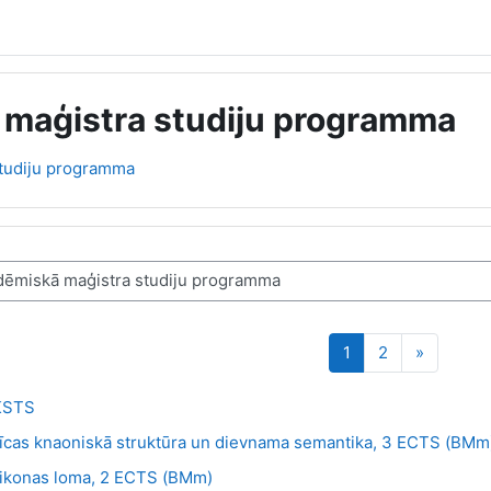
 maģistra studiju programma
studiju programma
Lapa 1
Lapa 2
Nākamā 
1
2
»
KSTS
nīcas knaoniskā struktūra un dievnama semantika, 3 ECTS (BMm
a: ikonas loma, 2 ECTS (BMm)