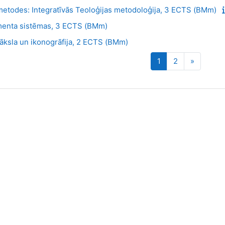
 metodes: Integratīvās Teoloģijas metodoloģija, 3 ECTS (BMm)
enta sistēmas, 3 ECTS (BMm)
māksla un ikonogrāfija, 2 ECTS (BMm)
Lapa 1
Lapa 2
Nākamā 
1
2
»