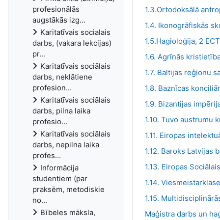
profesionālās
1.3.Ortodoksālā antr
augstākās izg...
1.4. Ikonogrāfiskās s
Karitatīvais socialais
1.5.Hagioloģija, 2 E
darbs, (vakara lekcijas)
pr...
1.6. Agrīnās kristiet
Karitatīvais sociālais
1.7. Baltijas reģionu
darbs, neklātiene
profesion...
1.8. Baznīcas koncili
Karitatīvais sociālais
1.9. Bizantijas impēri
darbs, pilna laika
1.10. Tuvo austrumu 
profesio...
Karitatīvais sociālais
1.11. Eiropas intelekt
darbs, nepilna laika
1.12. Baroks Latvijas
profes...
1.13. Eiropas Sociāla
Informācija
studentiem (par
1.14. Viesmeistarkla
praksēm, metodiskie
1.15. Multidisciplinā
no...
Bībeles māksla,
Maģistra darbs un ha