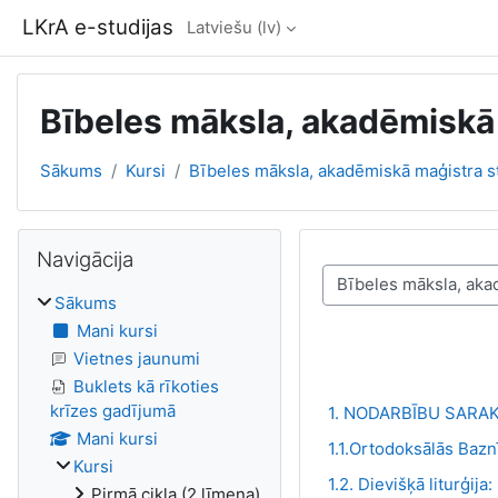
Atvērt galveno saturu
LKrA e-studijas
Latviešu ‎(lv)‎
Bībeles māksla, akadēmiskā
Sākums
Kursi
Bībeles māksla, akadēmiskā maģistra 
Bloki
Izlaist Navigācija
Navigācija
Kursu kategorijas
Sākums
Mani kursi
Vietnes jaunumi
Buklets kā rīkoties
krīzes gadījumā
1. NODARBĪBU SARA
Mani kursi
1.1.Ortodoksālās Baz
Kursi
1.2. Dievišķā liturģij
Pirmā cikla (2.līmeņa)