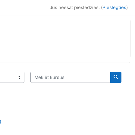
Jūs neesat pieslēdzies. (
Pieslēgties
)
Meklēt kursus
Meklēt k
lapa
)