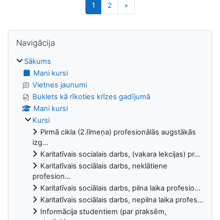
Lapa 1
Lapa 2
Nākamā lapa
1
2
»
Bloki
Izlaist Navigācija
Navigācija
Sākums
Mani kursi
Vietnes jaunumi
Buklets kā rīkoties krīzes gadījumā
Mani kursi
Kursi
Pirmā cikla (2.līmeņa) profesionālās augstākās
izg...
Karitatīvais socialais darbs, (vakara lekcijas) pr...
Karitatīvais sociālais darbs, neklātiene
profesion...
Karitatīvais sociālais darbs, pilna laika profesio...
Karitatīvais sociālais darbs, nepilna laika profes...
Informācija studentiem (par praksēm,