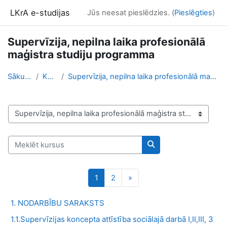
Atvērt galveno saturu
LKrA e-studijas
Jūs neesat pieslēdzies. (
Pieslēgties
)
Supervīzija, nepilna laika profesionālā
maģistra studiju programma
Sākums
Kursi
Supervīzija, nepilna laika profesionālā maģistra s...
Kursu kategorijas
Meklēt kursus
Meklēt kursus
Lapa 1
Lapa 2
Nākamā lapa
1
2
»
1. NODARBĪBU SARAKSTS
1.1.Supervīzijas koncepta attīstība sociālajā darbā I,II,III, 3