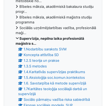
metodiskie no...
Bībeles māksla, akadēmiskā bakalaura studiju
progr...
Bībeles māksla, akadēmiskā maģistra studiju
programma
Sociālās uzņēmējdarbības vadība, profesionālā
maģi...
Supervīzija, nepilna laika profesionālā
maģistra s...
1.Nodarbību saraksts SVM
Koncepta attīstība SD
1.2.S teorija un prakse
1.3.S metodes
1.4.Karitatīvās supervīzijas praktikums
1.5.Aksioloģija soc.komun.kontekstos
1.6. Savstarpība kā metode supervīzijā
1.7Karitātes teoloģija sociālajā darbā un
supervīzijā
Sociālo pārmaiņu vadība riska sabiedrībā
Eiropas sociālais modelis_SUP