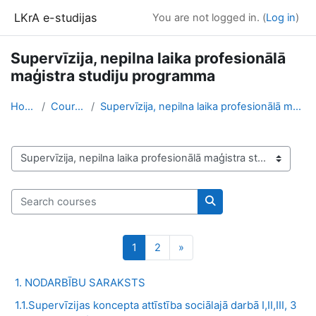
Skip to main content
LKrA e-studijas
You are not logged in. (
Log in
)
Supervīzija, nepilna laika profesionālā
maģistra studiju programma
Home
Courses
Supervīzija, nepilna laika profesionālā maģistra s...
Course categories
Search courses
Search courses
Page 1
Page 2
Next page
1
2
»
1. NODARBĪBU SARAKSTS
1.1.Supervīzijas koncepta attīstība sociālajā darbā I,II,III, 3