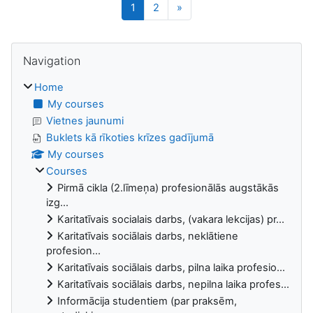
Page 1
Page 2
Next page
1
2
»
Blocks
Skip Navigation
Navigation
Home
My courses
Vietnes jaunumi
Buklets kā rīkoties krīzes gadījumā
My courses
Courses
Pirmā cikla (2.līmeņa) profesionālās augstākās
izg...
Karitatīvais socialais darbs, (vakara lekcijas) pr...
Karitatīvais sociālais darbs, neklātiene
profesion...
Karitatīvais sociālais darbs, pilna laika profesio...
Karitatīvais sociālais darbs, nepilna laika profes...
Informācija studentiem (par praksēm,