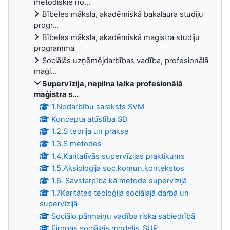
metodiskie no...
Bībeles māksla, akadēmiskā bakalaura studiju
progr...
Bībeles māksla, akadēmiskā maģistra studiju
programma
Sociālās uzņēmējdarbības vadība, profesionālā
maģi...
Supervīzija, nepilna laika profesionālā
maģistra s...
1.Nodarbību saraksts SVM
Koncepta attīstība SD
1.2.S teorija un prakse
1.3.S metodes
1.4.Karitatīvās supervīzijas praktikums
1.5.Aksioloģija soc.komun.kontekstos
1.6. Savstarpība kā metode supervīzijā
1.7Karitātes teoloģija sociālajā darbā un
supervīzijā
Sociālo pārmaiņu vadība riska sabiedrībā
Eiropas sociālais modelis_SUP