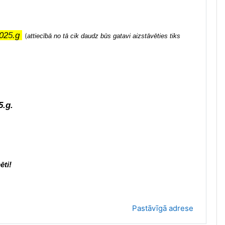
02
5
.g
(
attiecībā no tā cik daudz būs gatavi aizstāvēties tiks
5.
g.
.
ēti!
Pastāvīgā adrese