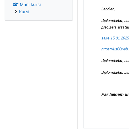
Mani kursi
Labdien,
Kursi
Diplomdarbu, ba
precizēts aizstā
saite 15.01.202
https://us06we
Diplomdarbu, ba
Diplomdarbu, ba
Par laikiem un