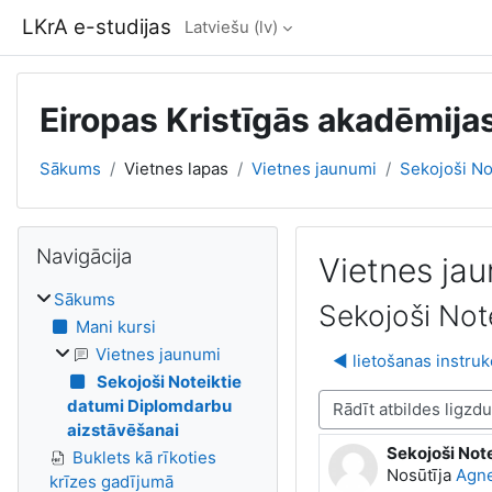
Atvērt galveno saturu
LKrA e-studijas
Latviešu ‎(lv)‎
Eiropas Kristīgās akadēmijas
Sākums
Vietnes lapas
Vietnes jaunumi
Sekojoši No
Bloki
Izlaist Navigācija
Navigācija
Vietnes ja
Sākums
Sekojoši Not
Mani kursi
Vietnes jaunumi
◀︎ lietošanas instru
Sekojoši Noteiktie
datumi Diplomdarbu
Rādīšanas režīms
aizstāvēšanai
Sekojoši Not
Atbilžu skaits:
Buklets kā rīkoties
Nosūtīja
Agne
krīzes gadījumā