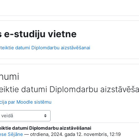
 e-studiju vietne
teiktie datumi Diplomdarbu aizstāvēšanai
unumi
eiktie datumi Diplomdarbu aizstāvēša
kcija par Moodle sistēmu
eiktie datumi Diplomdarbu aizstāvēšanai
 0
se Sējāne
—
otrdiena, 2024. gada 12. novembris, 12:19