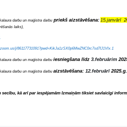
priekš
aizstāvēšana:
15
.
janvārī
2
kalaura darbu un maģistra darbu
vēšanās laiks),
5.
b.zoom.us/j/86117731091?pwd=KikJa1zSX0p6MwZNC0rc7sd7lJ1VIx.1
iesniegšana līdz
3
.
februārim
202
kalaura darbu un maģistra darbu
aizstāvēšana:
12
.
februārī
202
5
.g
kalaura darbu un maģistra darbu
 secību, kā arī par iespējamām Izmaiņām tiksiet savlaicīgi inform