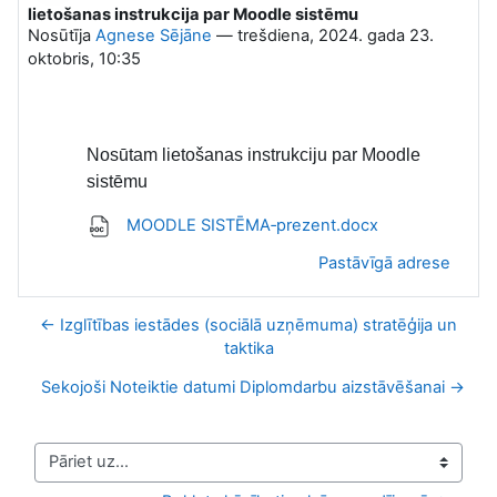
lietošanas instrukcija par Moodle sistēmu
Atbilžu skaits: 0
Nosūtīja
Agnese Sējāne
—
trešdiena, 2024. gada 23.
oktobris, 10:35
Nosūtam lietošanas instrukciju par Moodle
sistēmu
MOODLE SISTĒMA‑prezent.docx
Pastāvīgā adrese
← Izglītības iestādes (sociālā uzņēmuma) stratēģija un
taktika
Sekojoši Noteiktie datumi Diplomdarbu aizstāvēšanai →
Pāriet uz...