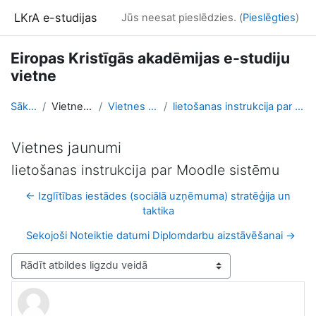
Atvērt galveno saturu
LKrA e-studijas
Jūs neesat pieslēdzies. (
Pieslēgties
)
Eiropas Kristīgās akadēmijas e-studiju
vietne
Sākums
Vietnes lapas
Vietnes jaunumi
lietošanas instrukcija par Moodle sistēmu
Vietnes jaunumi
lietošanas instrukcija par Moodle sistēmu
← Izglītības iestādes (sociālā uzņēmuma) stratēģija un
taktika
Sekojoši Noteiktie datumi Diplomdarbu aizstāvēšanai →
Rādīšanas režīms