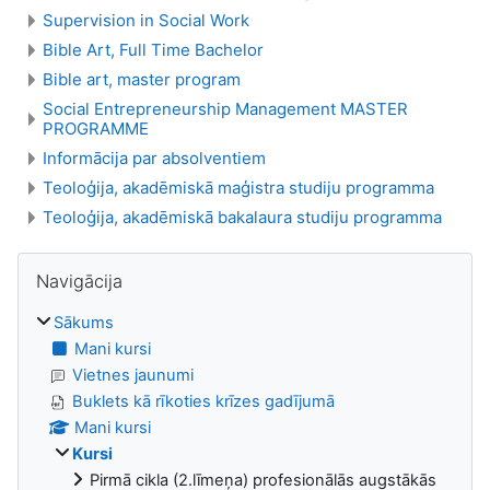
Supervision in Social Work
Bible Art, Full Time Bachelor
Bible art, master program
Social Entrepreneurship Management MASTER
PROGRAMME
Informācija par absolventiem
Teoloģija, akadēmiskā maģistra studiju programma
Teoloģija, akadēmiskā bakalaura studiju programma
Bloki
Izlaist Navigācija
Navigācija
Sākums
Mani kursi
Vietnes jaunumi
Buklets kā rīkoties krīzes gadījumā
Mani kursi
Kursi
Pirmā cikla (2.līmeņa) profesionālās augstākās