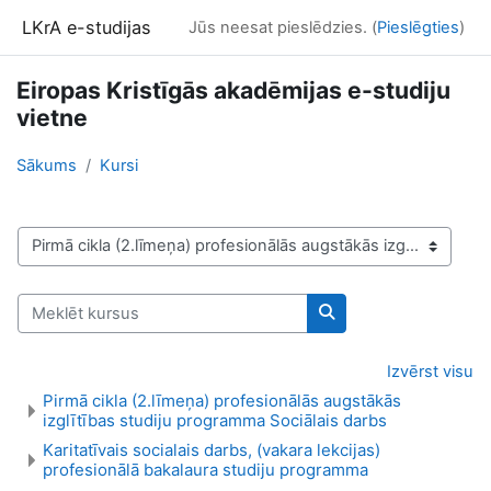
Atvērt galveno saturu
LKrA e-studijas
Jūs neesat pieslēdzies. (
Pieslēgties
)
Eiropas Kristīgās akadēmijas e-studiju
vietne
Sākums
Kursi
Kursu kategorijas
Meklēt kursus
Meklēt kursus
Izvērst visu
Pirmā cikla (2.līmeņa) profesionālās augstākās
izglītības studiju programma Sociālais darbs
Karitatīvais socialais darbs, (vakara lekcijas)
profesionālā bakalaura studiju programma